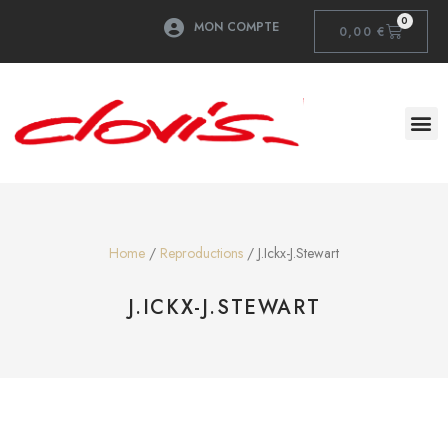
0
MON COMPTE
0,00
€
Home
/
Reproductions
/ J.Ickx-J.Stewart
J.ICKX-J.STEWART