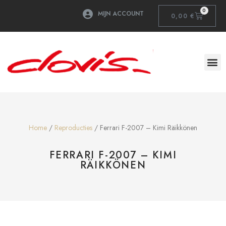
0
MIJN ACCOUNT
0,00
€
Home
/
Reproducties
/ Ferrari F-2007 – Kimi Räikkönen
FERRARI F-2007 – KIMI
RÄIKKÖNEN