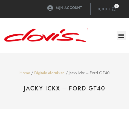
0
MIJN ACCOUNT
0,00
€
Home
/
Digitale afdrukken
/ Jacky Ickx – Ford GT40
JACKY ICKX – FORD GT40