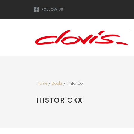
FOLLOW US
Home
/
Books
/ Historickx
HISTORICKX