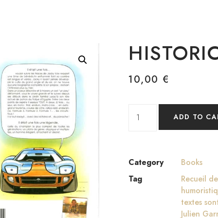
HISTORI
10,00
€
ADD TO CA
Category
Books
Tag
Recueil d
humoristiq
textes son
Julien Gar