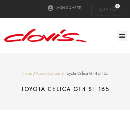
0
MON COMPTE
0,00
€
Home
/
Reproductions
/ Toyota Celica GT4 st 165
TOYOTA CELICA GT4 ST 165