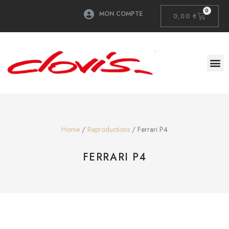
0
MON COMPTE
0,00
€
Home
/
Reproductions
/ Ferrari P4
FERRARI P4