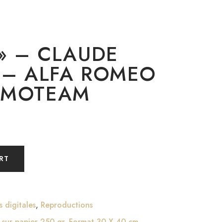
 » – CLAUDE
 – ALFA ROMEO
OMOTEAM
RT
s digitales
,
Reproductions
 sur papier 250 gr. Format 30 X 40 cm