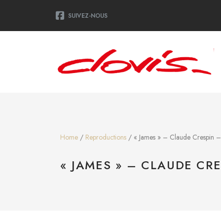
SUIVEZ-NOUS
Home
/
Reproductions
/ « James » – Claude Crespin
« JAMES » – CLAUDE C