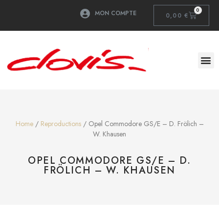
0
MON COMPTE
0,00
€
Home
/
Reproductions
/ Opel Commodore GS/E – D. Frölich –
W. Khausen
OPEL COMMODORE GS/E – D.
FRÖLICH – W. KHAUSEN