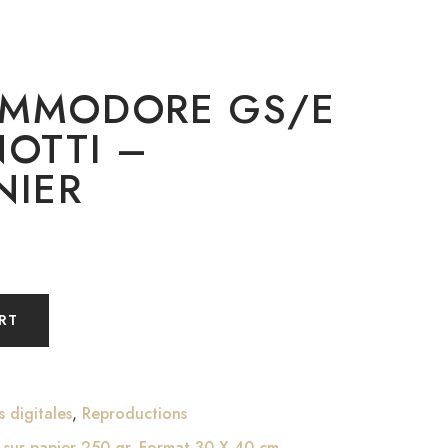
OMMODORE GS/E
NOTTI –
NIER
RT
s digitales
,
Reproductions
 sur papier 250 gr. Format 30 X 40 cm