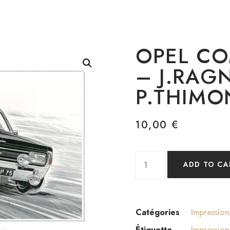
OPEL C
– J.RAG
P.THIMO
10,00
€
ADD TO CA
Catégories
Impression
Étiquette
Impression