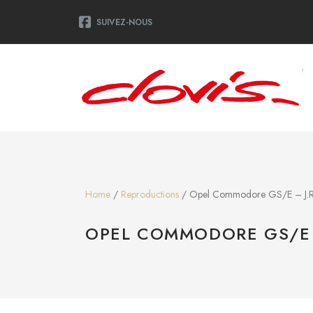
SUIVEZ-NOUS
Home
/
Reproductions
/ Opel Commodore GS/E – J.Ra
OPEL COMMODORE GS/E 