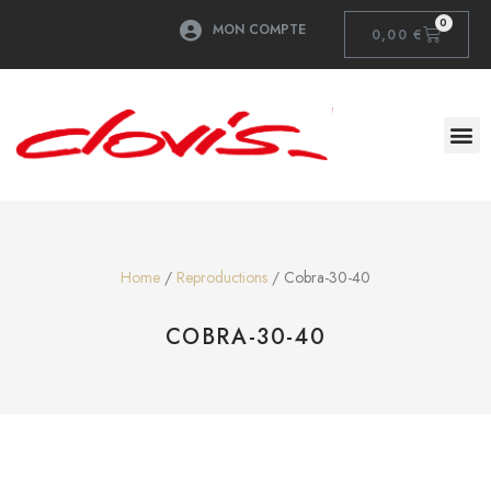
0
MON COMPTE
0,00
€
Home
/
Reproductions
/ Cobra-30-40
COBRA-30-40