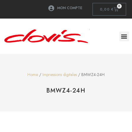
0
MON COMPTE
0,00
€
Home
/
Impressions digitales
/ BMWZ4-24H
BMWZ4-24H