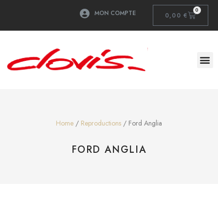
0
MON COMPTE
0,00
€
Home
/
Reproductions
/ Ford Anglia
FORD ANGLIA