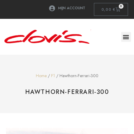
0
MIJN ACCOUNT
0,00
€
Home
/
F1
/ Hawthorn-Ferrari-300
HAWTHORN-FERRARI-300