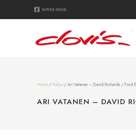
SUIVEZ-NOUS
Home
/
Rallye
/ Ari Vatanen – David Richards / Ford 
ARI VATANEN – DAVID R