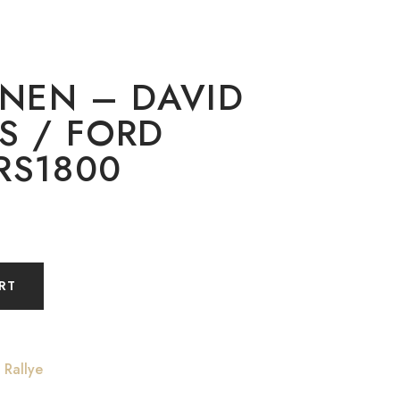
ANEN – DAVID
S / FORD
RS1800
RT
,
Rallye