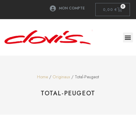
0
MON COMPTE
0,00
€
Home
/
Originaux
/ Total-Peugeot
TOTAL-PEUGEOT