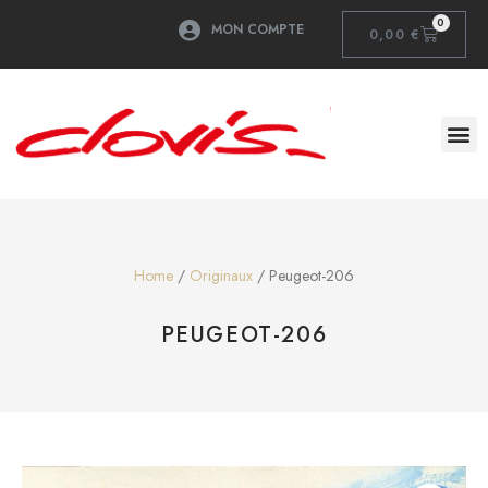
0
MON COMPTE
0,00
€
Home
/
Originaux
/ Peugeot-206
PEUGEOT-206