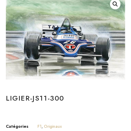
LIGIER-JS11-300
Catégories
F1
,
Originaux