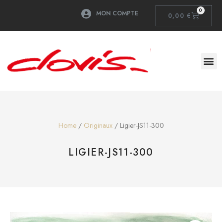
0
MON COMPTE
0,00
€
Home
/
Originaux
/ Ligier-JS11-300
LIGIER-JS11-300