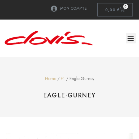
0
MON COMPTE
0,00
€
Home
/
F1
/ Eagle-Gurney
EAGLE-GURNEY