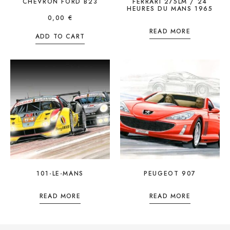
CHEVRON FORD B23
FERRARI 275LM / 24
HEURES DU MANS 1965
0,00
€
READ MORE
ADD TO CART
101-LE-MANS
PEUGEOT 907
READ MORE
READ MORE