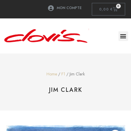
0
MON COMPTE
0,00
€
Home
/
F1
/ Jim Clark
JIM CLARK