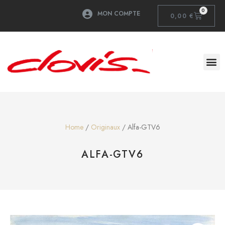
0
MON COMPTE
0,00
€
Home
/
Originaux
/ Alfa-GTV6
ALFA-GTV6